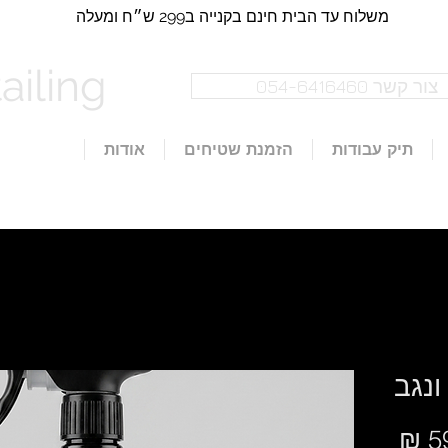
משלוח עד הבית חינם בקנייה ב299 ש״ח​​ ומעלה
iling​
צור קשר 054-6416460
תיק עבודות
הזמנת שטיחים
אודות
ונגב
מחיר