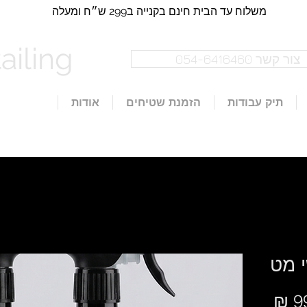
משלוח עד הבית חינם בקנייה ב299 ש״ח​​ ומעלה
iling​
צור קשר 054-6416460
תיק עבודות
הזמנת שטיחים
אודות
י מט
מחיר