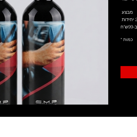
מבצע
יחידות
-99ש"ח
כמות
*