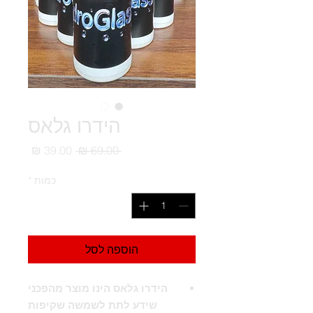
הידרו גלאס
מחיר
מחיר
 ‏69.00 ‏₪ 
רגיל
מבצע
כמות
*
הוספה לסל
הידרו גלאס הינו מוצר מהפכני
שידע לתת לשמשה שקיפות