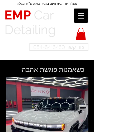
משלוח עד הבית חינם בקנייה ב299 ש״ח​​ ומעלה
EMP
Car
Detailing​
צור קשר 054-6416460
כשאמנות פוגשת אהבה